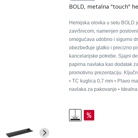
BOLD, metalna "touch" he
Hemijska olovka u setu BOLD je
završnicom, namenjen poslovnim
omogućava udobno i sigurno dr
obezbeđuje glatko i precizno p
kancelarijske potrebe. Sjajni de
papirna navlaka kao dodatak za
promotivnu prezentaciju. Ključne
• TC kuglica 0,7 mm • Plavo mast
navlaka za pakovanje • Idealna