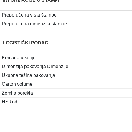
INFORMACIJE O ŠTAMPI
Preporučena vrsta štampe
Preporučena dimenzija štampe
LOGISTIČKI PODACI
Komada u kutiji
Dimenzija pakovanja Dimenzije
Ukupna težina pakovanja
Carton volume
Zemlja porekla
HS kod