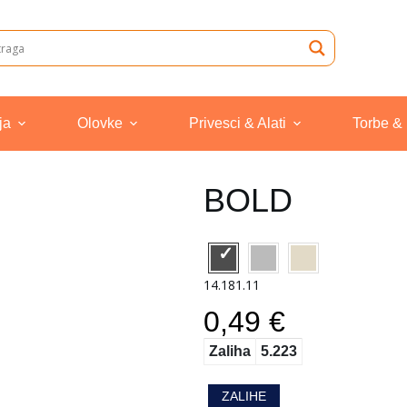
ja
Olovke
Privesci & Alati
Torbe &
BOLD
14.181.11
0,49 €
Zaliha
5.223
ZALIHE