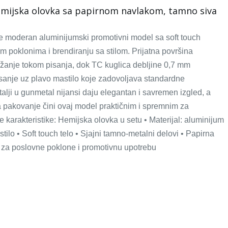
mijska olovka sa papirnom navlakom, tamno siva
 moderan aluminijumski promotivni model sa soft touch
 poklonima i brendiranju sa stilom. Prijatna površina
žanje tokom pisanja, dok TC kuglica debljine 0,7 mm
isanje uz plavo mastilo koje zadovoljava standardne
talji u gunmetal nijansi daju elegantan i savremen izgled, a
 pakovanje čini ovaj model praktičnim i spremnim za
 karakteristike: Hemijska olovka u setu • Materijal: aluminijum
ilo • Soft touch telo • Sjajni tamno-metalni delovi • Papirna
 za poslovne poklone i promotivnu upotrebu