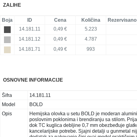
ZALIHE
Boja
ID
Cena
Količina
Rezervisano
14.181.11
0,49 €
5.223
14.181.12
0,49 €
4.787
14.181.71
0,49 €
993
OSNOVNE INFORMACIJE
Šifra
14.181.11
Model
BOLD
Opis
Hemijska olovka u setu BOLD je moderan alumini
poslovnim poklonima i brendiranju sa stilom. Pri
dok TC kuglica debljine 0,7 mm obezbeđuje glatko
kancelarijske potrebe. Sjajni detalji u gunmetal n
dodatak za pakovanje čini ovaj model praktičnim i