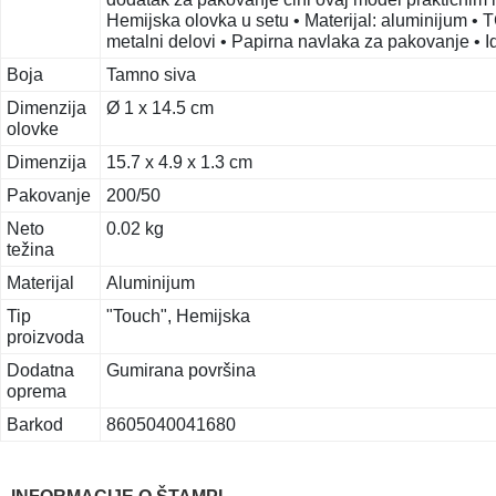
Hemijska olovka u setu • Materijal: aluminijum • T
metalni delovi • Papirna navlaka za pakovanje • 
Boja
Tamno siva
Dimenzija
Ø 1 x 14.5 cm
olovke
Dimenzija
15.7 x 4.9 x 1.3 cm
Pakovanje
200/50
Neto
0.02 kg
težina
Materijal
Aluminijum
Tip
"Touch", Hemijska
proizvoda
Dodatna
Gumirana površina
oprema
Barkod
8605040041680