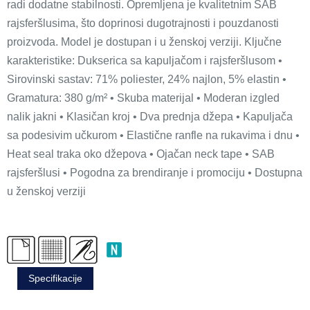
radi dodatne stabilnosti. Opremljena je kvalitetnim SAB
rajsferšlusima, što doprinosi dugotrajnosti i pouzdanosti
proizvoda. Model je dostupan i u ženskoj verziji. Ključne
karakteristike: Dukserica sa kapuljačom i rajsferšlusom •
Sirovinski sastav: 71% poliester, 24% najlon, 5% elastin •
Gramatura: 380 g/m² • Skuba materijal • Moderan izgled
nalik jakni • Klasičan kroj • Dva prednja džepa • Kapuljača
sa podesivim učkurom • Elastične ranfle na rukavima i dnu •
Heat seal traka oko džepova • Ojačan neck tape • SAB
rajsferšlusi • Pogodna za brendiranje i promociju • Dostupna
u ženskoj verziji
Specifikacije