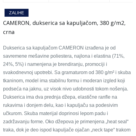
ZALIHE
CAMERON, dukserica sa kapuljačom, 380 g/m2,
crna
Dukserica sa kapuljačom CAMERON izrađena je od
savremene mešavine poliestera, najlona i elastina (71%,
24%, 5%) i namenjena je brendiranju, promociji i
svakodnevnoj upotrebi. Sa gramaturom od 380 g/m² i skuba
tkaninom, model ima stabilnu formu i moderan izgled koji
podseća na jaknu, uz visok nivo udobnosti tokom nošenja.
Dukserica ima dva prednja džepa, elastične ranfle na
rukavima i donjem delu, kao i kapuljaču sa podesivim
učkurom. Skuba materijal doprinosi lepom padu i
zadržavanju forme. Oko džepova je primenjena „heat seal“
traka, dok je deo ispod kapuljače ojačan „neck tape“ trakom