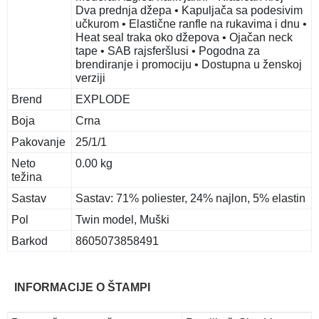
Dva prednja džepa • Kapuljača sa podesivim
učkurom • Elastične ranfle na rukavima i dnu •
Heat seal traka oko džepova • Ojačan neck
tape • SAB rajsferšlusi • Pogodna za
brendiranje i promociju • Dostupna u ženskoj
verziji
Brend
EXPLODE
Boja
Crna
Pakovanje
25/1/1
Neto
0.00 kg
težina
Sastav
Sastav: 71% poliester, 24% najlon, 5% elastin
Pol
Twin model, Muški
Barkod
8605073858491
INFORMACIJE O ŠTAMPI