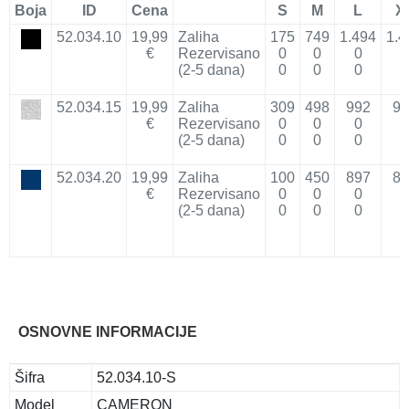
Boja
ID
Cena
S
M
L
X
52.034.10
19,99
Zaliha
175
749
1.494
1.4
€
Rezervisano
0
0
0
0
(2-5 dana)
0
0
0
0
52.034.15
19,99
Zaliha
309
498
992
99
€
Rezervisano
0
0
0
0
(2-5 dana)
0
0
0
0
52.034.20
19,99
Zaliha
100
450
897
89
€
Rezervisano
0
0
0
0
(2-5 dana)
0
0
0
0
OSNOVNE INFORMACIJE
Šifra
52.034.10-S
Model
CAMERON