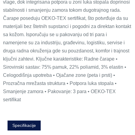
vlage, dok integrisana potpora u zoni luka stopala doprinosi
stabilnosti i smanjenju zamora tokom dugotrajnog rada.
Čarape poseduju OEKO-TEX sertifikat, što potvrđuje da su
materijali bez štetnih supstanci i pogodni za direktan kontakt
sa kožom. Isporučuju se u pakovanju od tri para i
namenjene su za industriju, građevinu, logistiku, servise i
druga radna okruženja gde su pouzdanost, komfor i trajnost
ključni zahtevi. Ključne karakteristike: Radne čarape •
Sirovinski sastav: 75% pamuk, 22% poliamid, 3% elastin •
Celogodišnja upotreba • Ojačane zone (peta i prsti) •
Prozračna mrežasta struktura • Potpora luka stopala •
Smanjenje zamora • Pakovanje: 3 para • OEKO-TEX
sertifikat
Specifikacije