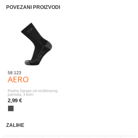
POVEZANI PROIZVODI
58.123
AERO
Radne čarape od recikliranog
pamuka, 3 kom
2,99 €
ZALIHE