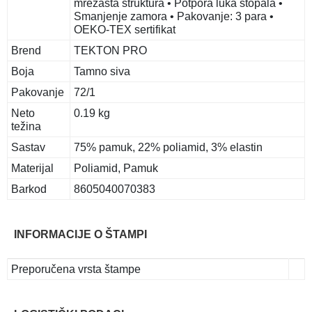
mrežasta struktura • Potpora luka stopala •
Smanjenje zamora • Pakovanje: 3 para •
OEKO-TEX sertifikat
Brend
TEKTON PRO
Boja
Tamno siva
Pakovanje
72/1
Neto
0.19 kg
težina
Sastav
75% pamuk, 22% poliamid, 3% elastin
Materijal
Poliamid, Pamuk
Barkod
8605040070383
INFORMACIJE O ŠTAMPI
Preporučena vrsta štampe