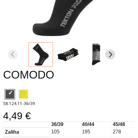
COMODO
58.124.11-36/39
4,49 €
36/39
40/44
45/48
105
195
278
Zaliha