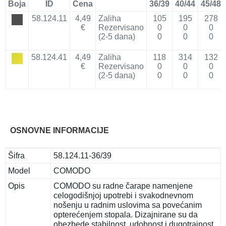
Boja
ID
Cena
36/39
40/44
45/48
58.124.11
4,49
Zaliha
105
195
278
€
Rezervisano
0
0
0
(2-5 dana)
0
0
0
58.124.41
4,49
Zaliha
118
314
132
€
Rezervisano
0
0
0
(2-5 dana)
0
0
0
OSNOVNE INFORMACIJE
Šifra
58.124.11-36/39
Model
COMODO
Opis
COMODO su radne čarape namenjene
celogodišnjoj upotrebi i svakodnevnom
nošenju u radnim uslovima sa povećanim
opterećenjem stopala. Dizajnirane su da
obezbede stabilnost, udobnost i dugotrajnost