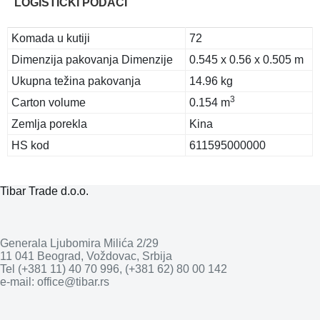
LOGISTIČKI PODACI
Komada u kutiji
72
Dimenzija pakovanja Dimenzije
0.545 x 0.56 x 0.505 m
Ukupna težina pakovanja
14.96 kg
3
Carton volume
0.154 m
Zemlja porekla
Kina
HS kod
611595000000
Tibar Trade d.o.o.
Generala Ljubomira Milića 2/29
11 041 Beograd, Voždovac, Srbija
Tel (+381 11) 40 70 996, (+381 62) 80 00 142
e-mail: office@tibar.rs