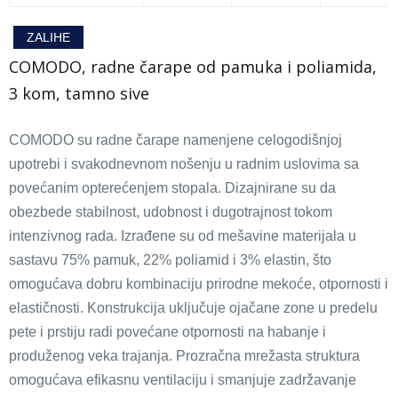
ZALIHE
COMODO, radne čarape od pamuka i poliamida,
3 kom, tamno sive
COMODO su radne čarape namenjene celogodišnjoj
upotrebi i svakodnevnom nošenju u radnim uslovima sa
povećanim opterećenjem stopala. Dizajnirane su da
obezbede stabilnost, udobnost i dugotrajnost tokom
intenzivnog rada. Izrađene su od mešavine materijala u
sastavu 75% pamuk, 22% poliamid i 3% elastin, što
omogućava dobru kombinaciju prirodne mekoće, otpornosti i
elastičnosti. Konstrukcija uključuje ojačane zone u predelu
pete i prstiju radi povećane otpornosti na habanje i
produženog veka trajanja. Prozračna mrežasta struktura
omogućava efikasnu ventilaciju i smanjuje zadržavanje