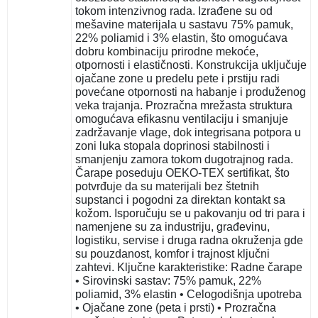
tokom intenzivnog rada. Izrađene su od
mešavine materijala u sastavu 75% pamuk,
22% poliamid i 3% elastin, što omogućava
dobru kombinaciju prirodne mekoće,
otpornosti i elastičnosti. Konstrukcija uključuje
ojačane zone u predelu pete i prstiju radi
povećane otpornosti na habanje i produženog
veka trajanja. Prozračna mrežasta struktura
omogućava efikasnu ventilaciju i smanjuje
zadržavanje vlage, dok integrisana potpora u
zoni luka stopala doprinosi stabilnosti i
smanjenju zamora tokom dugotrajnog rada.
Čarape poseduju OEKO-TEX sertifikat, što
potvrđuje da su materijali bez štetnih
supstanci i pogodni za direktan kontakt sa
kožom. Isporučuju se u pakovanju od tri para i
namenjene su za industriju, građevinu,
logistiku, servise i druga radna okruženja gde
su pouzdanost, komfor i trajnost ključni
zahtevi. Ključne karakteristike: Radne čarape
• Sirovinski sastav: 75% pamuk, 22%
poliamid, 3% elastin • Celogodišnja upotreba
• Ojačane zone (peta i prsti) • Prozračna