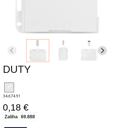
DUTY
34.674.91
0,18 €
Zaliha
69.888