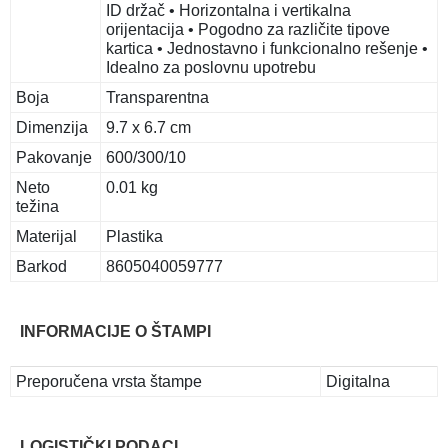
ID držač • Horizontalna i vertikalna
orijentacija • Pogodno za različite tipove
kartica • Jednostavno i funkcionalno rešenje •
Idealno za poslovnu upotrebu
Boja
Transparentna
Dimenzija
9.7 x 6.7 cm
Pakovanje
600/300/10
Neto
0.01 kg
težina
Materijal
Plastika
Barkod
8605040059777
INFORMACIJE O ŠTAMPI
Preporučena vrsta štampe
Digitalna
LOGISTIČKI PODACI