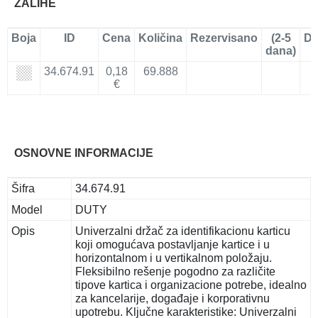
ZALIHE
Boja
ID
Cena
Količina
Rezervisano
(2-5
Do
dana)
34.674.91
0,18
69.888
€
OSNOVNE INFORMACIJE
Šifra
34.674.91
Model
DUTY
Opis
Univerzalni držač za identifikacionu karticu
koji omogućava postavljanje kartice i u
horizontalnom i u vertikalnom položaju.
Fleksibilno rešenje pogodno za različite
tipove kartica i organizacione potrebe, idealno
za kancelarije, događaje i korporativnu
upotrebu. Ključne karakteristike: Univerzalni