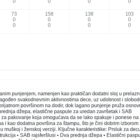
0
0
0
0
73
158
138
103
0
0
0
0
0
0
0
0
anim punjenjem, namenjen kao praktičan dodatni sloj u prelaz
ilagođen svakodnevnim aktivnostima dece, uz udobnost i slobod
 prijatnom površinom na dodir, dok lagano punjenje pruža osno
 prednja džepa, elastične paspule za uredan završetak i SAB
om za pakovanje koja omogućava da se lako spakuje i ponese na
dna i kao dodatna površina za štampu, što je čini dobrim izborom
u muškoj i ženskoj verziji. Ključne karakteristike: Prsluk za dec
kcija • SAB rajsferšlusi • Dva prednja džepa • Elastični paspul