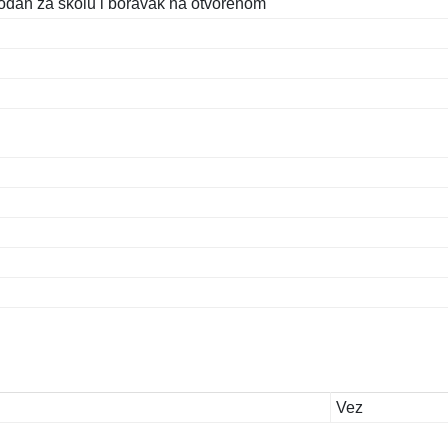
odan za školu i boravak na otvorenom
Vez