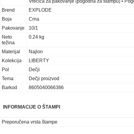
Vrećica za pakovanje (pogodna za štampu) • Pog
Brend
EXPLODE
Boja
Crna
Pakovanje
10/1
Neto
0.24 kg
težina
Materijal
Najlon
Kolekcija
LIBERTY
Pol
Dečji
Tema
Dečji proizvod
Barkod
8605040066386
INFORMACIJE O ŠTAMPI
Preporučena vrsta štampe