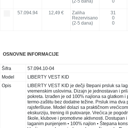
(2-5 dana)
0
57.094.94
12,49 €
Zaliha
31
Rezervisano
0
(2-5 dana)
0
OSNOVNE INFORMACIJE
Šifra
57.094.10-04
Model
LIBERTY VEST KID
Opis
LIBERTY VEST KID je dečji štepani prsluk sa lag
vremenskim uslovima. Dizajn je jednostavan i pr
pokreta. Izrađen je od 100% najlona sa glatkom i
termo-zaštitu bez dodatne težine. Prsluk ima dva
rajsferšluse. Model dolazi sa praktičnom vrećic
ekskurziju, trening ili putovanje. Vrećica je pogo
škole, klubove i promotivne aktivnosti. Dostupan i 
laganim punjenjem • 100% najlon • Štepana konstru