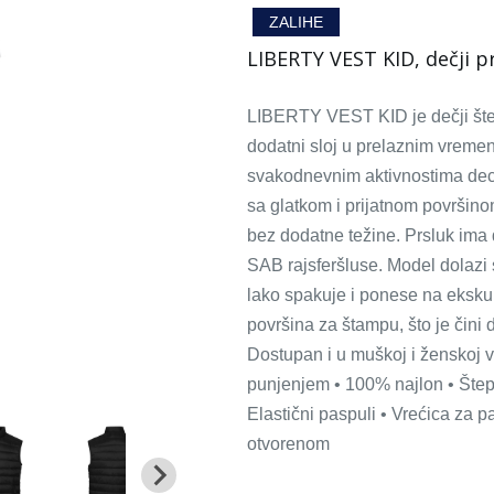
ZALIHE
LIBERTY VEST KID, dečji pr
LIBERTY VEST KID je dečji šte
dodatni sloj u prelaznim vremen
svakodnevnim aktivnostima dece
sa glatkom i prijatnom površin
bez dodatne težine. Prsluk ima 
SAB rajsferšluse. Model dolaz
lako spakuje i ponese na ekskur
površina za štampu, što je čini 
Dostupan i u muškoj i ženskoj ve
punjenjem • 100% najlon • Štepa
Elastični paspuli • Vrećica za
otvorenom