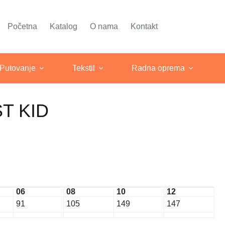
Početna
Katalog
O nama
Kontakt
 Putovanje
Tekstil
Radna oprema
T KID
06
08
10
12
91
105
149
147