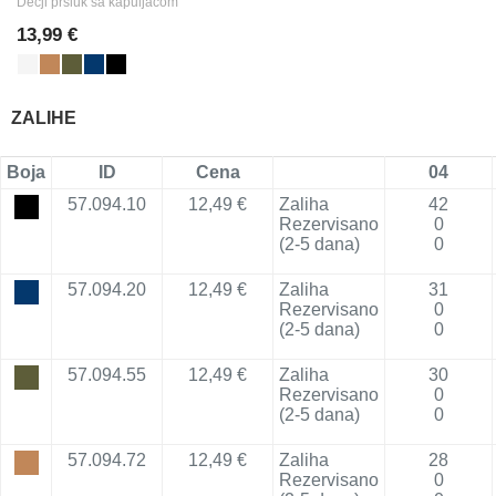
Dečji prsluk sa kapuljačom
13,99 €
ZALIHE
Boja
ID
Cena
04
57.094.10
12,49 €
Zaliha
42
Rezervisano
0
(2-5 dana)
0
57.094.20
12,49 €
Zaliha
31
Rezervisano
0
(2-5 dana)
0
57.094.55
12,49 €
Zaliha
30
Rezervisano
0
(2-5 dana)
0
57.094.72
12,49 €
Zaliha
28
Rezervisano
0