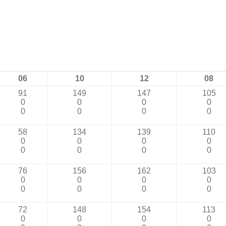
06
10
12
08
91
149
147
105
0
0
0
0
0
0
0
0
58
134
139
110
0
0
0
0
0
0
0
0
76
156
162
103
0
0
0
0
0
0
0
0
72
148
154
113
0
0
0
0