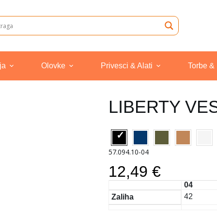
ja
Olovke
Privesci & Alati
Torbe &
LIBERTY VES
57.094.10-04
12,49 €
04
42
Zaliha