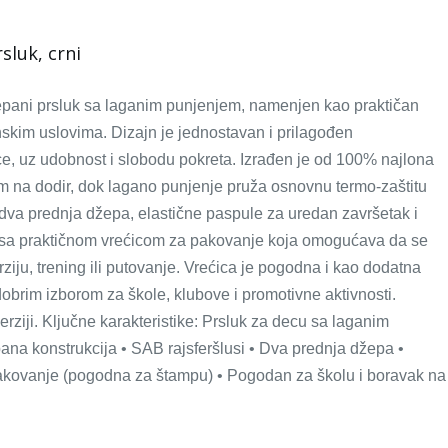
sluk, crni
pani prsluk sa laganim punjenjem, namenjen kao praktičan
skim uslovima. Dizajn je jednostavan i prilagođen
, uz udobnost i slobodu pokreta. Izrađen je od 100% najlona
om na dodir, dok lagano punjenje pruža osnovnu termo-zaštitu
dva prednja džepa, elastične paspule za uredan završetak i
i sa praktičnom vrećicom za pakovanje koja omogućava da se
ziju, trening ili putovanje. Vrećica je pogodna i kao dodatna
dobrim izborom za škole, klubove i promotivne aktivnosti.
rziji. Ključne karakteristike: Prsluk za decu sa laganim
na konstrukcija • SAB rajsferšlusi • Dva prednja džepa •
 pakovanje (pogodna za štampu) • Pogodan za školu i boravak na