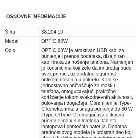
OSNOVNE INFORMACIJE
Šifra
38.204.10
Model
OPTIC 60W
Opis
OPTIC 60W je atraktivan USB kabl za
punjenje i prenos podataka, dizajniran
kao i traka za nošenje telefona. Namenjen
je korisnicima koji žele da im uređaj bude
uvek pri ruci, uz dodatnu sigurnost
prilikom nošenja u pokretu. Kabl se
jednostavno pričvršćuje za masku
telefona, omogućavajući praktično
korišćenje tokom svakodnevnih aktivnosti,
putovanja i događaja. Opremljen je Type-
C konektorima, a snaga punjenja do 60 W
(Type-C/Type-C) omogućava efikasno
punjenje mobilnih telefona, tableta,
laptopova i pomoćnih baterija. Dodatna
prednost ovog modela je prostran deo koji