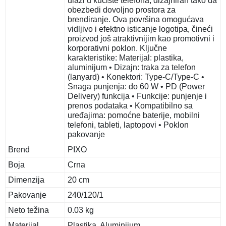
ulazi u kućište telefona, dizajniran tako da
obezbedi dovoljno prostora za
brendiranje. Ova površina omogućava
vidljivo i efektno isticanje logotipa, čineći
proizvod još atraktivnijim kao promotivni i
korporativni poklon. Ključne
karakteristike: Materijal: plastika,
aluminijum • Dizajn: traka za telefon
(lanyard) • Konektori: Type-C/Type-C •
Snaga punjenja: do 60 W • PD (Power
Delivery) funkcija • Funkcije: punjenje i
prenos podataka • Kompatibilno sa
uređajima: pomoćne baterije, mobilni
telefoni, tableti, laptopovi • Poklon
pakovanje
Brend
PIXO
Boja
Crna
Dimenzija
20 cm
Pakovanje
240/120/1
Neto težina
0.03 kg
Materijal
Plastika, Aluminijum