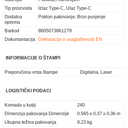
Tip proizvoda
Izlaz Type-C, Ulaz Type-C
Dodatna
Poklon pakovanje, Brzo punjenje
oprema
Barkod
8605073861279
Dokumantacija
Deklaracija o usaglašenosti EN
INFORMACIJE O ŠTAMPI
Preporučena vrsta štampe
Digitalna, Laser
LOGISTIČKI PODACI
Komada u kutiji
240
Dimenzija pakovanja Dimenzije
0.565 x 0.37 x 0.36 m
Ukupna težina pakovanja
9.23 kg