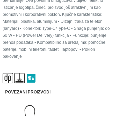
brendiranje. Ova površina omogućava vidljivo i efektno
isticanje logotipa, čineći proizvod još atraktivnijim kao
promotivni i korporativni poklon. Ključne karakteristike:
Materijal: plastika, aluminijum • Dizajn: traka za telefon
(lanyard) • Konektori: Type-C/Type-C • Snaga punjenja: do
60 W • PD (Power Delivery) funkcija • Funkcije: punjenje i
prenos podataka • Kompatibilno sa uređajima: pomoćne
baterije, mobilni telefoni, tableti, laptopovi • Poklon
pakovanje
POVEZANI PROIZVODI