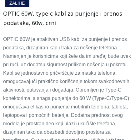
ZALIHE
OPTIC 60W, type-c kabl za punjenje i prenos
podataka, 60w, crni
OPTIC 60W je atraktivan USB kabl za punjenje i prenos
podataka, dizajniran kao i traka za nošenje telefona.
Namenjen je korisnicima koji žele da im uređaj bude uvek
pri ruci, uz dodatnu sigurnost prilikom nošenja u pokretu.
Kabl se jednostavno pričvršćuje za masku telefona,
omogućavajući praktično korišćenje tokom svakodnevnih
aktivnosti, putovanja i događaja. Opremljen je Type-C
konektorima, a snaga punjenja do 60 W (Type-C/Type-C)
omogućava efikasno punjenje mobilnih telefona, tableta,
laptopova i pomoćnih baterija. Dodatna prednost ovog
modela je prostran deo koji ulazi u kućište telefona,
dizajniran tako da obezbedi dovoljno prostora za