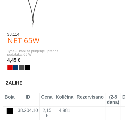
38.114
NET 65W
Type-C kabl za punjenje i prenos
podataka, 65 W
4,45 €
ZALIHE
Boja
ID
Cena
Količina
Rezervisano
(2-5
Do
dana)
38.204.10
2,15
4.981
€