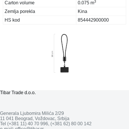
3
Carton volume
0.075 m
Zemlja porekla
Kina
HS kod
854442900000
Tibar Trade d.o.o.
Generala Ljubomira Milića 2/29
11 041 Beograd, Voždovac, Srbija
Tel (+381 11) 40 70 996, (+381 62) 80 00 142
e-mail: office@tibar.rs