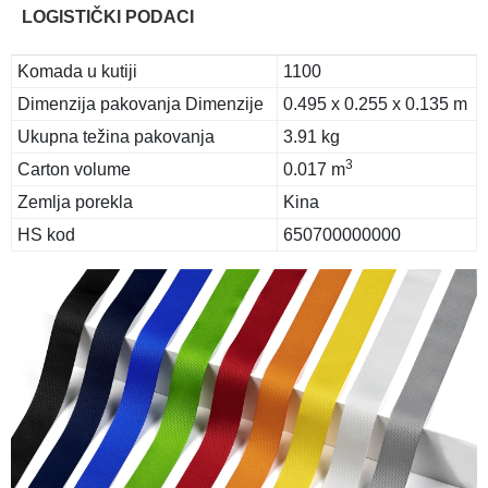
LOGISTIČKI PODACI
Komada u kutiji
1100
Dimenzija pakovanja Dimenzije
0.495 x 0.255 x 0.135 m
Ukupna težina pakovanja
3.91 kg
3
Carton volume
0.017 m
Zemlja porekla
Kina
HS kod
650700000000