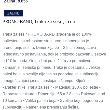
Zaliha
9.655
ZALIHE
PROMO BAND, traka za šešir, crna
Traka za šešir PROMO BAND izrađena je od 100%
poliestera sa rebrastom strukturom i namenjena je
brendiranju šešira. Dimenzija 65 × 2,8 cm omogućava
jednostavno postavljanje, dok je proizvod pakovan u setove
od 10 komada, što ga čini praktičnim za promotivne
kampanje i serijsku primenu. Traka je dostupna u velikoj
paleti boja, a svetlije nijanse su pogodne za sublimaciju,
omogućavajući jasnu i postojanu štampu. Ključne
karakteristike: Traka za šešir • Materijal: 100% poliester •
Rebrasta struktura • Dimenzije: 65 × 2,8 cm • Pakovanje od
10 komada • Velika paleta boja • Svetlije boje pogodne za
sublimaciju • Namenjena brendiranju šešira