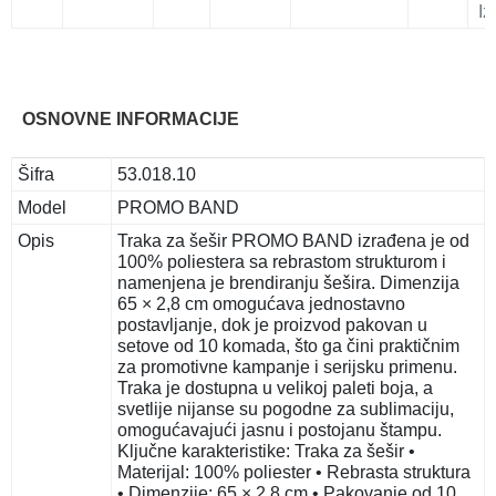
Iz
OSNOVNE INFORMACIJE
Šifra
53.018.10
Model
PROMO BAND
Opis
Traka za šešir PROMO BAND izrađena je od
100% poliestera sa rebrastom strukturom i
namenjena je brendiranju šešira. Dimenzija
65 × 2,8 cm omogućava jednostavno
postavljanje, dok je proizvod pakovan u
setove od 10 komada, što ga čini praktičnim
za promotivne kampanje i serijsku primenu.
Traka je dostupna u velikoj paleti boja, a
svetlije nijanse su pogodne za sublimaciju,
omogućavajući jasnu i postojanu štampu.
Ključne karakteristike: Traka za šešir •
Materijal: 100% poliester • Rebrasta struktura
• Dimenzije: 65 × 2,8 cm • Pakovanje od 10