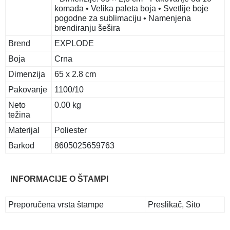
komada • Velika paleta boja • Svetlije boje
pogodne za sublimaciju • Namenjena
brendiranju šešira
Brend
EXPLODE
Boja
Crna
Dimenzija
65 x 2.8 cm
Pakovanje
1100/10
Neto
0.00 kg
težina
Materijal
Poliester
Barkod
8605025659763
INFORMACIJE O ŠTAMPI
Preporučena vrsta štampe
Preslikač, Sito