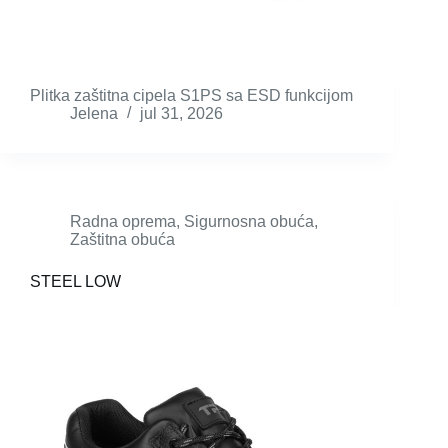
Plitka zaštitna cipela S1PS sa ESD funkcijom
Jelena
jul 31, 2026
Radna oprema
,
Sigurnosna obuća
,
Zaštitna obuća
STEEL LOW