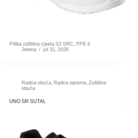
Plitka zaštitna cipela S2 SRC, PPE II
Jelena
jul 31, 2026
Radna obuća
,
Radna oprema
,
Zaštitna
obuća
UNO SR SUTAL