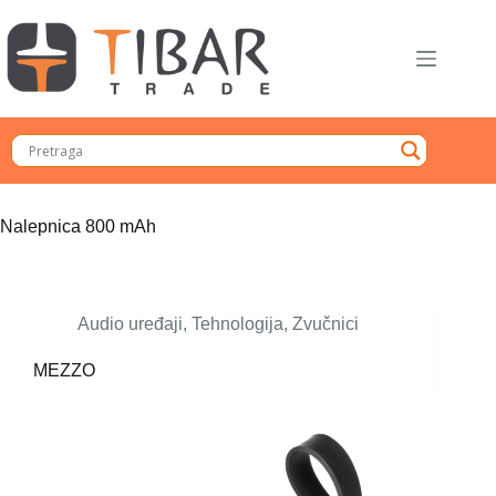
Skip
to
content
Nalepnica
800 mAh
Audio uređaji
,
Tehnologija
,
Zvučnici
MEZZO